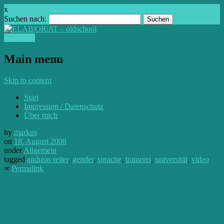
x
Suchen nach:
Facebook
Main menu
Skip to content
Start
Impressum / Datenschutz
Über mich
by
markus
on
18. August 2008
under
Allgemein
tagged
andreas reiter
,
gender
,
sprache
,
trainerei
,
universität
,
video
∞
Permalink