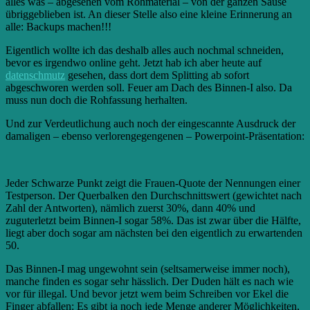
alles was – abgesehen vom Rohmaterial – von der ganzen Sause
übriggeblieben ist. An dieser Stelle also eine kleine Erinnerung an
alle: Backups machen!!!
Eigentlich wollte ich das deshalb alles auch nochmal schneiden,
bevor es irgendwo online geht. Jetzt hab ich aber heute auf
datenschmutz
gesehen, dass dort dem Splitting ab sofort
abgeschworen werden soll. Feuer am Dach des Binnen-I also. Da
muss nun doch die Rohfassung herhalten.
Und zur Verdeutlichung auch noch der eingescannte Ausdruck der
damaligen – ebenso verlorengegengenen – Powerpoint-Präsentation:
Jeder Schwarze Punkt zeigt die Frauen-Quote der Nennungen einer
Testperson. Der Querbalken den Durchschnittswert (gewichtet nach
Zahl der Antworten), nämlich zuerst 30%, dann 40% und
zuguterletzt beim Binnen-I sogar 58%. Das ist zwar über die Hälfte,
liegt aber doch sogar am nächsten bei den eigentlich zu erwartenden
50.
Das Binnen-I mag ungewohnt sein (seltsamerweise immer noch),
manche finden es sogar sehr hässlich. Der Duden hält es nach wie
vor für illegal. Und bevor jetzt wem beim Schreiben vor Ekel die
Finger abfallen: Es gibt ja noch jede Menge anderer Möglichkeiten,