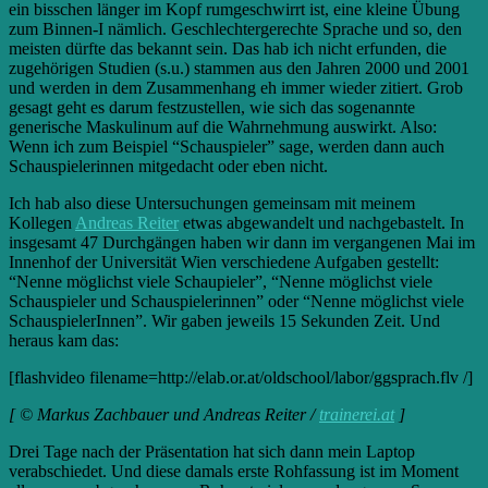
ein bisschen länger im Kopf rumgeschwirrt ist, eine kleine Übung
zum Binnen-I nämlich. Geschlechtergerechte Sprache und so, den
meisten dürfte das bekannt sein. Das hab ich nicht erfunden, die
zugehörigen Studien (s.u.) stammen aus den Jahren 2000 und 2001
und werden in dem Zusammenhang eh immer wieder zitiert. Grob
gesagt geht es darum festzustellen, wie sich das sogenannte
generische Maskulinum auf die Wahrnehmung auswirkt. Also:
Wenn ich zum Beispiel “Schauspieler” sage, werden dann auch
Schauspielerinnen mitgedacht oder eben nicht.
Ich hab also diese Untersuchungen gemeinsam mit meinem
Kollegen
Andreas Reiter
etwas abgewandelt und nachgebastelt. In
insgesamt 47 Durchgängen haben wir dann im vergangenen Mai im
Innenhof der Universität Wien verschiedene Aufgaben gestellt:
“Nenne möglichst viele Schaupieler”, “Nenne möglichst viele
Schauspieler und Schauspielerinnen” oder “Nenne möglichst viele
SchauspielerInnen”. Wir gaben jeweils 15 Sekunden Zeit. Und
heraus kam das:
[flashvideo filename=http://elab.or.at/oldschool/labor/ggsprach.flv /]
[ © Markus Zachbauer und Andreas Reiter /
trainerei.at
]
Drei Tage nach der Präsentation hat sich dann mein Laptop
verabschiedet. Und diese damals erste Rohfassung ist im Moment