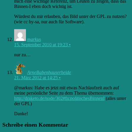
mich eine wichtige Referenz, um Leuten zu zeigen, dass das
Binnen-I eben doch wichtig ist.
Würdest du mir erlauben, das Bild unter der GPL zu nutzen?
(wie cc by-sa, nur auch für Software).
markus
15. September 2010 at 19:23
•
nur zu…
ArneBabenhauserheide
21. März 2012 at 14:25
•
@markus: Habe es jetzt mit etwas Nachlaufzeit auch auf
meine persönliche Seite zu dem Thema übernommen:
http://draketo.de/node/302#fn:politischesBinnenI
(alles unter
der GPL)
Danke!
Schreibe einen Kommentar