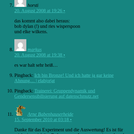
horsti
20. August 2008 at 19:26
•
das kommt also dabei heraus:
bob dylan (!) und ries wisperspoon
und elke wilkens.
markus
20. August 2008 at 19:38
•
es war halt sehr heiß…
Pingback:
Ich bin Bronze! Und ich hatte ja gar keine
Ahnung… | elab|or|at
Pingback:
Trainerei: Gruppendynamik und
Gendersensibilisierung auf datenschmutz.net
Arne Babenhauserheide
15. September 2010 at 03:18
•
Danke für das Experiment und die Auswertung! Es ist für