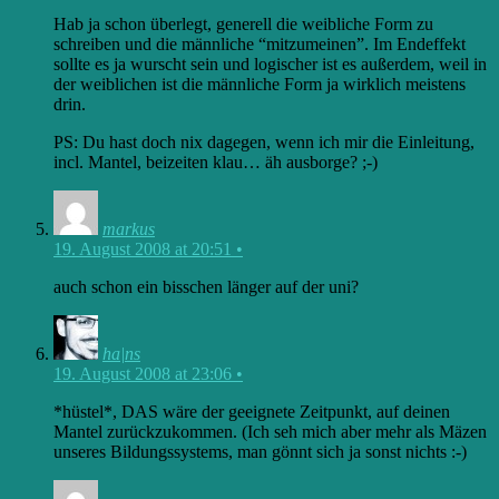
Hab ja schon überlegt, generell die weibliche Form zu
schreiben und die männliche “mitzumeinen”. Im Endeffekt
sollte es ja wurscht sein und logischer ist es außerdem, weil in
der weiblichen ist die männliche Form ja wirklich meistens
drin.
PS: Du hast doch nix dagegen, wenn ich mir die Einleitung,
incl. Mantel, beizeiten klau… äh ausborge? ;-)
markus
19. August 2008 at 20:51
•
auch schon ein bisschen länger auf der uni?
ha|ns
19. August 2008 at 23:06
•
*hüstel*, DAS wäre der geeignete Zeitpunkt, auf deinen
Mantel zurückzukommen. (Ich seh mich aber mehr als Mäzen
unseres Bildungssystems, man gönnt sich ja sonst nichts :-)