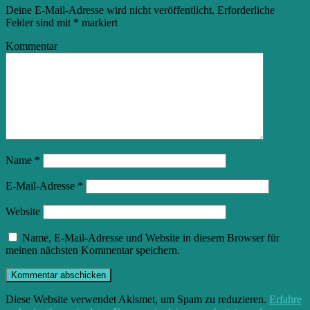
Deine E-Mail-Adresse wird nicht veröffentlicht.
Erforderliche
Felder sind mit
*
markiert
Kommentar
Name
*
E-Mail-Adresse
*
Website
Name, E-Mail-Adresse und Website in diesem Browser für
meinen nächsten Kommentar speichern.
Diese Website verwendet Akismet, um Spam zu reduzieren.
Erfahre