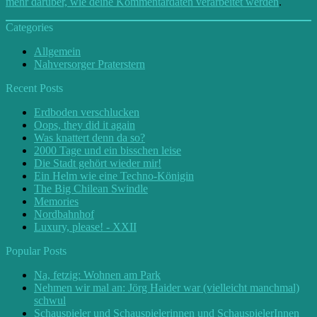
mehr darüber, wie deine Kommentardaten verarbeitet werden
.
Categories
Allgemein
Nahversorger Praterstern
Recent Posts
Erdboden verschlucken
Oops, they did it again
Was knattert denn da so?
2000 Tage und ein bisschen leise
Die Stadt gehört wieder mir!
Ein Helm wie eine Techno-Königin
The Big Chilean Swindle
Memories
Nordbahnhof
Luxury, please! - XXII
Popular Posts
Na, fetzig: Wohnen am Park
Nehmen wir mal an: Jörg Haider war (vielleicht manchmal)
schwul
Schauspieler und Schauspielerinnen und SchauspielerInnen