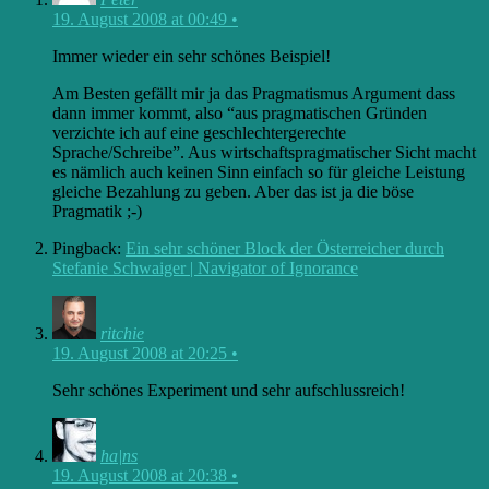
19. August 2008 at 00:49
•
Immer wieder ein sehr schönes Beispiel!
Am Besten gefällt mir ja das Pragmatismus Argument dass
dann immer kommt, also “aus pragmatischen Gründen
verzichte ich auf eine geschlechtergerechte
Sprache/Schreibe”. Aus wirtschaftspragmatischer Sicht macht
es nämlich auch keinen Sinn einfach so für gleiche Leistung
gleiche Bezahlung zu geben. Aber das ist ja die böse
Pragmatik ;-)
Pingback:
Ein sehr schöner Block der Österreicher durch
Stefanie Schwaiger | Navigator of Ignorance
ritchie
19. August 2008 at 20:25
•
Sehr schönes Experiment und sehr aufschlussreich!
ha|ns
19. August 2008 at 20:38
•