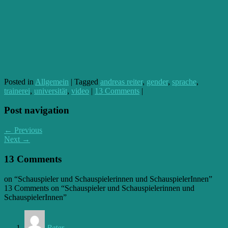
Posted in
Allgemein
|
Tagged
andreas reiter
,
gender
,
sprache
,
trainerei
,
universität
,
video
|
13 Comments
|
Post navigation
← Previous
Next →
13 Comments
on “
Schauspieler und Schauspielerinnen und SchauspielerInnen
”
13 Comments on “
Schauspieler und Schauspielerinnen und
SchauspielerInnen
”
Peter