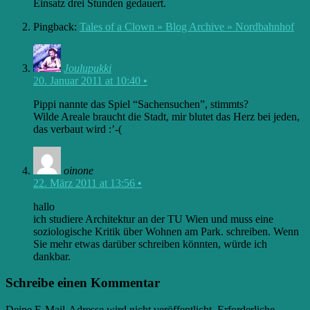
Einsatz drei Stunden gedauert.
Pingback:
Tales of a Clown » Blog Archive » Nordbahnhof
Joulupukki
20. Januar 2011 at 10:40
•
Pippi nannte das Spiel “Sachensuchen”, stimmts?
Wilde Areale braucht die Stadt, mir blutet das Herz bei jeden,
das verbaut wird :’-(
oinone
22. März 2011 at 13:56
•
hallo
ich studiere Architektur an der TU Wien und muss eine
soziologische Kritik über Wohnen am Park. schreiben. Wenn
Sie mehr etwas darüber schreiben könnten, würde ich
dankbar.
Schreibe einen Kommentar
Deine E-Mail-Adresse wird nicht veröffentlicht.
Erforderliche