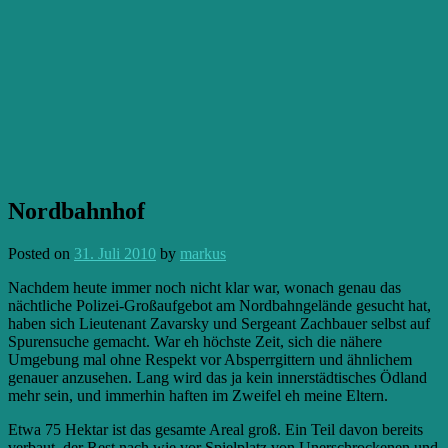
Nordbahnhof
Posted on
31. Juli 2010
by
markus
Nachdem heute immer noch nicht klar war, wonach genau das
nächtliche Polizei-Großaufgebot am Nordbahngelände gesucht hat,
haben sich Lieutenant Zavarsky und Sergeant Zachbauer selbst auf
Spurensuche gemacht. War eh höchste Zeit, sich die nähere
Umgebung mal ohne Respekt vor Absperrgittern und ähnlichem
genauer anzusehen. Lang wird das ja kein innerstädtisches Ödland
mehr sein, und immerhin haften im Zweifel eh meine Eltern.
Etwa 75 Hektar ist das gesamte Areal groß. Ein Teil davon bereits
verbaut, der Rest nach wie vor Spielplatz von Unerschrockenen und