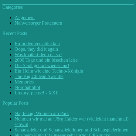
Categories
Allgemein
Nahversorger Praterstern
Recent Posts
Erdboden verschlucken
Oops, they did it again
Was knattert denn da so?
2000 Tage und ein bisschen leise
Die Stadt gehört wieder mir!
Ein Helm wie eine Techno-Königin
The Big Chilean Swindle
Memories
Nordbahnhof
Luxury, please! - XXII
Popular Posts
Na, fetzig: Wohnen am Park
Nehmen wir mal an: Jörg Haider war (vielleicht manchmal)
schwul
Schauspieler und Schauspielerinnen und SchauspielerInnen
Nur beim King Of Queens sehr lustig: UPS sucks