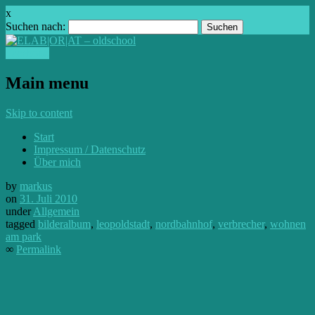
x
Suchen nach:
Facebook
Main menu
Skip to content
Start
Impressum / Datenschutz
Über mich
by
markus
on
31. Juli 2010
under
Allgemein
tagged
bilderalbum
,
leopoldstadt
,
nordbahnhof
,
verbrecher
,
wohnen
am park
∞
Permalink