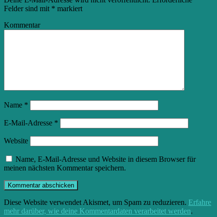
Felder sind mit
*
markiert
Kommentar
Name
*
E-Mail-Adresse
*
Website
Name, E-Mail-Adresse und Website in diesem Browser für
meinen nächsten Kommentar speichern.
Diese Website verwendet Akismet, um Spam zu reduzieren.
Erfahre
mehr darüber, wie deine Kommentardaten verarbeitet werden
.