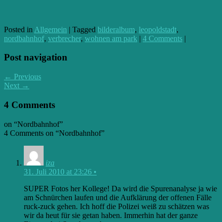
Posted in
Allgemein
|
Tagged
bilderalbum
,
leopoldstadt
,
nordbahnhof
,
verbrecher
,
wohnen am park
|
4 Comments
|
Post navigation
← Previous
Next →
4 Comments
on “
Nordbahnhof
”
4 Comments on “
Nordbahnhof
”
iza
31. Juli 2010 at 23:26
•
SUPER Fotos her Kollege! Da wird die Spurenanalyse ja wie
am Schnürchen laufen und die Aufklärung der offenen Fälle
ruck-zuck gehen. Ich hoff die Polizei weiß zu schätzen was
wir da heut für sie getan haben. Immerhin hat der ganze