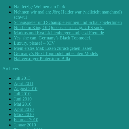
Na, fetzig: Wohnen am Park
Nehmen wir mal an: Jörg Haider war (vielleicht manchmal)
schwul
Schauspieler und Schauspielerinnen und SchauspielerInnen
Nur beim King Of Queens sehr lustig: UPS sucks
Markus und Eva Lichtenberger sind jetzt Freunde
Yes, she can. Germany’s Black Topmodel.
Luxury, please! – XIV
Mein erstes Mal: Essen zurückgehen lassen
Germany’s Next Topmodel mit echten Models
Nahversorger Praterstern: Billa
Archives
Juli 2013
April 2011
August 2010
Juli 2010
Juni 2010
Mai 2010
April 2010
März 2010
Februar 2010
Januar 2010