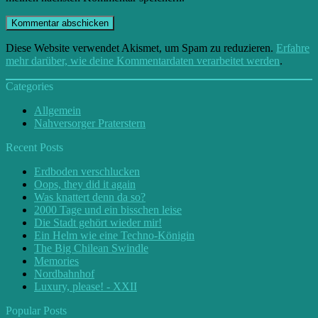
Diese Website verwendet Akismet, um Spam zu reduzieren.
Erfahre
mehr darüber, wie deine Kommentardaten verarbeitet werden
.
Categories
Allgemein
Nahversorger Praterstern
Recent Posts
Erdboden verschlucken
Oops, they did it again
Was knattert denn da so?
2000 Tage und ein bisschen leise
Die Stadt gehört wieder mir!
Ein Helm wie eine Techno-Königin
The Big Chilean Swindle
Memories
Nordbahnhof
Luxury, please! - XXII
Popular Posts