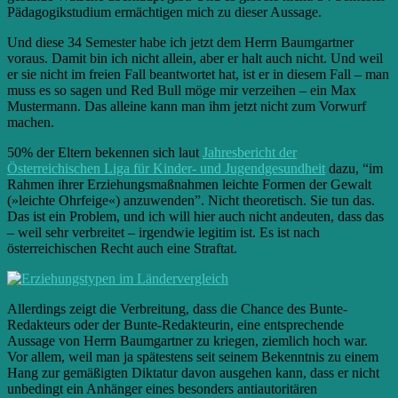
Pädagogikstudium ermächtigen mich zu dieser Aussage.
Und diese 34 Semester habe ich jetzt dem Herrn Baumgartner
voraus. Damit bin ich nicht allein, aber er halt auch nicht. Und weil
er sie nicht im freien Fall beantwortet hat, ist er in diesem Fall – man
muss es so sagen und Red Bull möge mir verzeihen – ein Max
Mustermann. Das alleine kann man ihm jetzt nicht zum Vorwurf
machen.
50% der Eltern bekennen sich laut
Jahresbericht der
Österreichischen Liga für Kinder- und Jugendgesundheit
dazu, “im
Rahmen ihrer Erziehungsmaßnahmen leichte Formen der Gewalt
(»leichte Ohrfeige«) anzuwenden”. Nicht theoretisch. Sie tun das.
Das ist ein Problem, und ich will hier auch nicht andeuten, dass das
– weil sehr verbreitet – irgendwie legitim ist. Es ist nach
österreichischen Recht auch eine Straftat.
Allerdings zeigt die Verbreitung, dass die Chance des Bunte-
Redakteurs oder der Bunte-Redakteurin, eine entsprechende
Aussage von Herrn Baumgartner zu kriegen, ziemlich hoch war.
Vor allem, weil man ja spätestens seit seinem Bekenntnis zu einem
Hang zur gemäßigten Diktatur davon ausgehen kann, dass er nicht
unbedingt ein Anhänger eines besonders antiautoritären