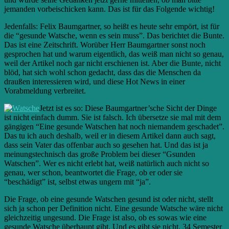
jemanden vorbeischicken kann. Das ist für das Folgende wichtig!
Jedenfalls: Felix Baumgartner, so heißt es heute sehr empört, ist für
die “gesunde Watsche, wenn es sein muss”. Das berichtet die Bunte.
Das ist eine Zeitschrift. Worüber Herr Baumgartner sonst noch
gesprochen hat und warum eigentlich, das weiß man nicht so genau,
weil der Artikel noch gar nicht erschienen ist. Aber die Bunte, nicht
blöd, hat sich wohl schon gedacht, dass das die Menschen da
draußen interessieren wird, und diese Hot News in einer
Vorabmeldung verbreitet.
Jetzt ist es so: Diese Baumgartner’sche Sicht der Dinge
ist nicht einfach dumm. Sie ist falsch. Ich übersetze sie mal mit dem
gängigen “Eine gesunde Watschen hat noch niemandem geschadet”.
Das tu ich auch deshalb, weil er in diesem Artikel dann auch sagt,
dass sein Vater das offenbar auch so gesehen hat. Und das ist ja
meinungstechnisch das große Problem bei dieser “Gsunden
Watschen”. Wer es nicht erlebt hat, weiß natürlich auch nicht so
genau, wer schon, beantwortet die Frage, ob er oder sie
“beschädigt” ist, selbst etwas ungern mit “ja”.
Die Frage, ob eine gesunde Watschen gesund ist oder nicht, stellt
sich ja schon per Definition nicht. Eine gesunde Watsche wäre nicht
gleichzeitig ungesund. Die Frage ist also, ob es sowas wie eine
gesunde Watsche überhaupt gibt. Und es gibt sie nicht. 34 Semester