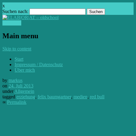
x
Suchen nach:
Facebook
Main menu
Skip to content
Start
Impressum / Datenschutz
Über mich
by
markus
on
24. Juli 2013
under
Allgemein
tagged
erziehung
,
felix baumgartner
,
medien
,
red bull
∞
Permalink