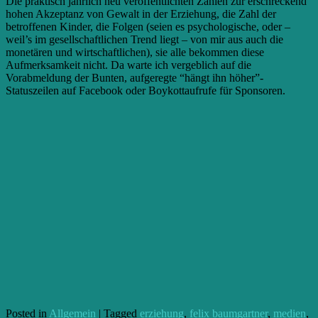
Die praktisch jährlich neu veröffentlichten Zahlen zur erschreckend
hohen Akzeptanz von Gewalt in der Erziehung, die Zahl der
betroffenen Kinder, die Folgen (seien es psychologische, oder –
weil’s im gesellschaftlichen Trend liegt – von mir aus auch die
monetären und wirtschaftlichen), sie alle bekommen diese
Aufmerksamkeit nicht. Da warte ich vergeblich auf die
Vorabmeldung der Bunten, aufgeregte “hängt ihn höher”-
Statuszeilen auf Facebook oder Boykottaufrufe für Sponsoren.
Posted in
Allgemein
|
Tagged
erziehung
,
felix baumgartner
,
medien
,