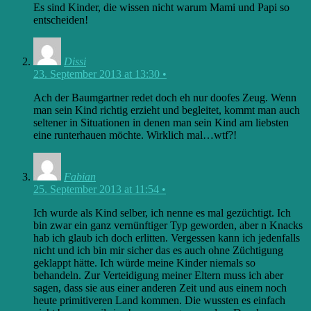
Es sind Kinder, die wissen nicht warum Mami und Papi so
entscheiden!
Dissi
23. September 2013 at 13:30
•
Ach der Baumgartner redet doch eh nur doofes Zeug. Wenn
man sein Kind richtig erzieht und begleitet, kommt man auch
seltener in Situationen in denen man sein Kind am liebsten
eine runterhauen möchte. Wirklich mal…wtf?!
Fabian
25. September 2013 at 11:54
•
Ich wurde als Kind selber, ich nenne es mal gezüchtigt. Ich
bin zwar ein ganz vernünftiger Typ geworden, aber n Knacks
hab ich glaub ich doch erlitten. Vergessen kann ich jedenfalls
nicht und ich bin mir sicher das es auch ohne Züchtigung
geklappt hätte. Ich würde meine Kinder niemals so
behandeln. Zur Verteidigung meiner Eltern muss ich aber
sagen, dass sie aus einer anderen Zeit und aus einem noch
heute primitiveren Land kommen. Die wussten es einfach