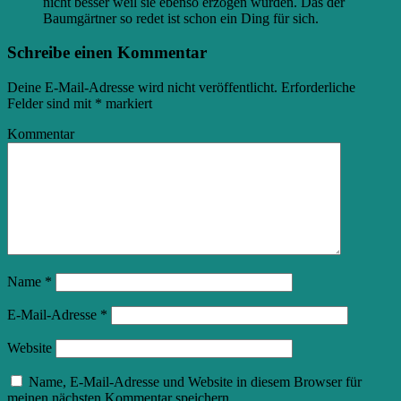
nicht besser weil sie ebenso erzogen wurden. Das der
Baumgärtner so redet ist schon ein Ding für sich.
Schreibe einen Kommentar
Deine E-Mail-Adresse wird nicht veröffentlicht.
Erforderliche
Felder sind mit
*
markiert
Kommentar
Name
*
E-Mail-Adresse
*
Website
Name, E-Mail-Adresse und Website in diesem Browser für
meinen nächsten Kommentar speichern.