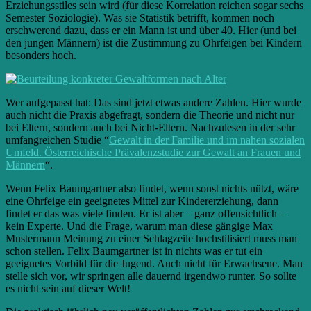
Erziehungsstiles sein wird (für diese Korrelation reichen sogar sechs
Semester Soziologie). Was sie Statistik betrifft, kommen noch
erschwerend dazu, dass er ein Mann ist und über 40. Hier (und bei
den jungen Männern) ist die Zustimmung zu Ohrfeigen bei Kindern
besonders hoch.
Wer aufgepasst hat: Das sind jetzt etwas andere Zahlen. Hier wurde
auch nicht die Praxis abgefragt, sondern die Theorie und nicht nur
bei Eltern, sondern auch bei Nicht-Eltern. Nachzulesen in der sehr
umfangreichen Studie “
Gewalt in der Familie und im nahen sozialen
Umfeld. Österreichische Prävalenzstudie zur Gewalt an Frauen und
Männern
“.
Wenn Felix Baumgartner also findet, wenn sonst nichts nützt, wäre
eine Ohrfeige ein geeignetes Mittel zur Kindererziehung, dann
findet er das was viele finden. Er ist aber – ganz offensichtlich –
kein Experte. Und die Frage, warum man diese gängige Max
Mustermann Meinung zu einer Schlagzeile hochstilisiert muss man
schon stellen. Felix Baumgartner ist in nichts was er tut ein
geeignetes Vorbild für die Jugend. Auch nicht für Erwachsene. Man
stelle sich vor, wir springen alle dauernd irgendwo runter. So sollte
es nicht sein auf dieser Welt!